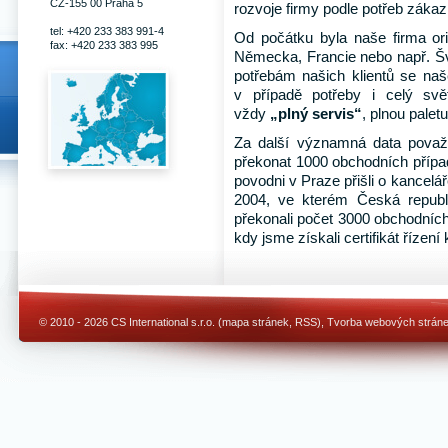
CZ-155 00 Praha 5
rozvoje firmy podle potřeb zákaz
tel: +420 233 383 991-4
Od počátku byla naše firma or
fax: +420 233 383 995
Německa, Francie nebo např. Š
potřebám našich klientů se naš
v případě potřeby i celý sv
vždy
„plný servis“
, plnou palet
Za další významná data považ
překonat 1000 obchodních případ
povodni v Praze přišli o kancel
2004, ve kterém Česká republ
překonali počet 3000 obchodních
kdy jsme získali certifikát řízen
© 2010 - 2026 CS International s.r.o. (
mapa stránek
,
RSS
),
Tvorba webových strán