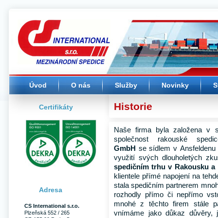
CS International s.r.o. -
(Přejít
Úvodní stránka
na
navigaci)
Úvod
O nás
Služby
Novinky
S
Historie
Certifikáty
Naše firma byla založena v 
společnost rakouské sped
GmbH
se sídlem v Ansfeldenu u
využití svých dlouholetých zk
spedičním trhu v Rakousku 
klientele přímé napojení na teh
stala spedičním partnerem mnoha
Adresa
rozhodly přímo či nepřímo vst
mnohé z těchto firem stále 
CS International s.r.o.
vnímáme jako důkaz důvěry, 
Plzeňská 552 / 265