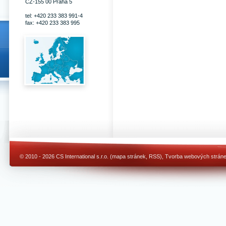
CZ-155 00 Praha 5
tel: +420 233 383 991-4
fax: +420 233 383 995
© 2010 - 2026 CS International s.r.o. (
mapa stránek
,
RSS
),
Tvorba webových strán