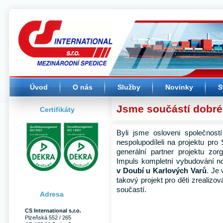
CS International s.r.o. -
(Přejít
Úvodní stránka
na
navigaci)
Úvod
O nás
Služby
Novinky
S
Jsme součástí dobré
Certifikáty
Byli jsme osloveni společnos
nespolupodíleli na projektu pro
generální partner projektu zo
Impuls kompletní vybudování n
v Doubí u Karlových Varů
. Je 
takový projekt pro děti zrealizo
součastí.
Adresa
CS International s.r.o.
Plzeňská 552 / 265